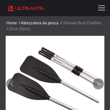
Home
/
Attrezzatura da pesca
/
Ultimate Boat Paddles
130cm (2pcs)