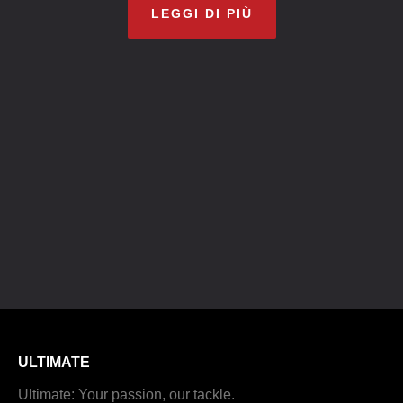
LEGGI DI PIÙ
ULTIMATE
Ultimate: Your passion, our tackle.