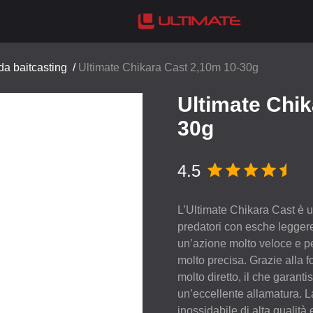
a baitcasting
/
Ultimate Chikara Cast 2,10m 10-30g
Ultimate Chik
30g
4.5
L’Ultimate Chikara Cast è u
predatori con esche leggere
un’azione molto veloce e pe
molto precisa. Grazie alla 
molto diretto, il che garanti
un’eccellente allamatura. La
inossidabile di alta qualità