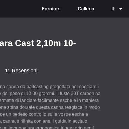
Fornitori
Galleria
It
ara Cast 2,10m 10-
11 Recensioni
na canna da baitcasting progettata per cacciare i
 del peso di 10-30 grammi. Il fusto 30T carbon ha
rmette di lanciare facilmente esche e in maniera
forte spina dorsale questa canna reagisce in modo
sce un perfetto controllo sulle vostre esche e
 canna è rifinita con anelli guida in acciaio
 e un’impugnatura ergonomica trigger grip per il