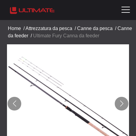
Home
/
Attrezzatura da pesca
/
Canne da pesca
/
Canne
da feeder
/
Ultimate Fury Canna da feeder