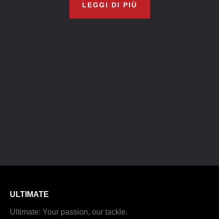
LEGGI DI PIÙ
ULTIMATE
Ultimate: Your passion, our tackle.