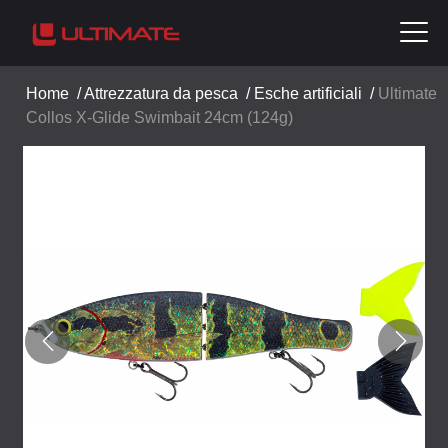
Home
/
Attrezzatura da pesca
/
Esche artificiali
/
Ultimate
Collos X-Glide Swimbait 24cm (124g)