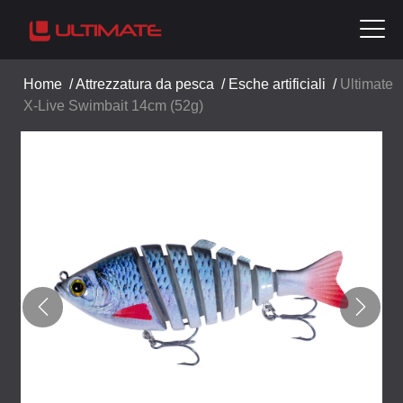
Home
/
Attrezzatura da pesca
/
Esche artificiali
/
Ultimate
X-Live Swimbait 14cm (52g)