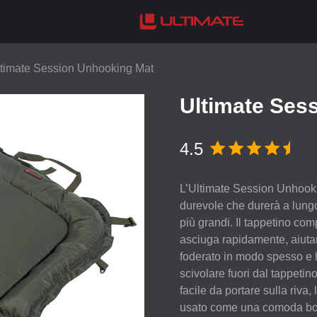
timate Session Unhooking Mat
Ultimate Ses
4.5
L’Ultimate Session Unhookin
durevole che durerà a lungo
più grandi. Il tappetino comp
asciuga rapidamente, aiutand
foderato in modo spesso e 
scivolare fuori dal tappetin
facile da portare sulla riv
usato come una comoda bors