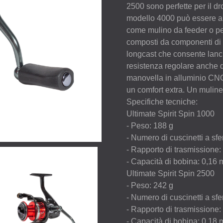
2500 sono perfette per il dro
modello 4000 può essere am
come mulino da feeder o per
composti da componenti di a
longcast che consente lanci 
resistenza regolare anche d
manovella in alluminio
CN
un comfort extra. Un muline
Specifiche tecniche:
Ultimate Spirit Spin 1000
- Peso: 188 g
- Numero di cuscinetti a sfe
- Rapporto di trasmissione:
- Capacità di bobina: 0,16
Ultimate Spirit Spin 2500
- Peso: 242 g
- Numero di cuscinetti a sfe
- Rapporto di trasmissione:
- Capacità di bobina: 0,1