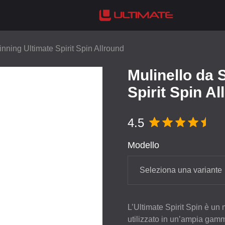
inning Ultimate Spirit Spin Allround
Mulinello da 
Spirit Spin Al
4.5
Modello
Seleziona una variante
L’Ultimate Spirit Spin è un
utilizzato in un’ampia gamm