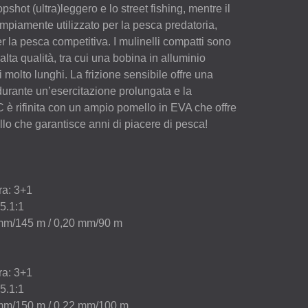
pshot (ultra)leggero e lo street fishing, mentre il
piamente utilizzato per la pesca predatoria,
 la pesca competitiva. I mulinelli compatti sono
lta qualità, tra cui una bobina in alluminio
molto lunghi. La frizione sensibile offre una
urante un’esercitazione prolungata e la
C
è rifinita con un ampio pomello in
EVA
che offre
llo che garantisce anni di piacere di pesca!
ra: 3+1
 5.1:1
 mm/145 m / 0,20 mm/90 m
ra: 3+1
 5.1:1
8 mm/150 m / 0,22 mm/100 m