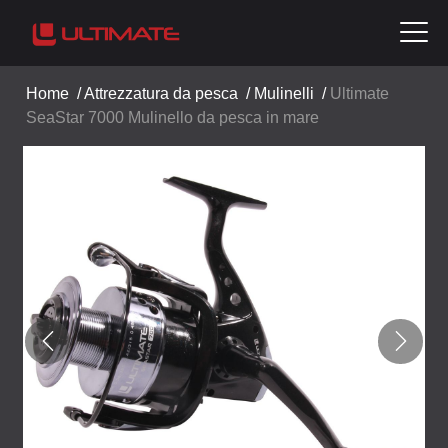
Home
/
Attrezzatura da pesca
/
Mulinelli
/
Ultimate
SeaStar 7000 Mulinello da pesca in mare