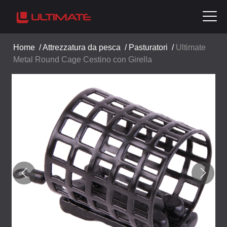
Home
/
Attrezzatura da pesca
/
Pasturatori
/
Ultimate
Metal Round Cage Cestino con Girella