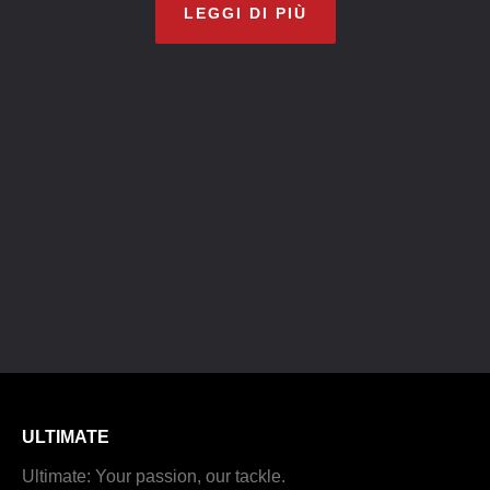
LEGGI DI PIÙ
ULTIMATE
Ultimate: Your passion, our tackle.