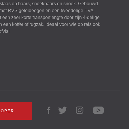
unstaas op baars, snoekbaars en snoek. Gebouwd
 met
RVS
geleideogen en een tweedelige
EVA
een zeer korte transportlengte door zijn 4-delige
n een koffer of rugzak. Ideaal voor wie op reis ook
fvis!
KOPER