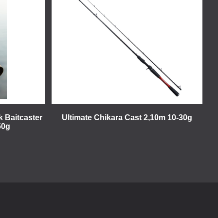
k Baitcaster
Ultimate Chikara Cast 2,10m 10-30g
50g