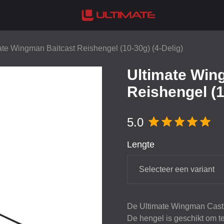
ate Wingman Baitcast Reishengel (10-30g) (4-Delig)
Ultimate Win
Reishengel (1
5.0
Lengte
Selecteer een variant
De Ultimate Wingman Cast i
De hengel is geschikt om t