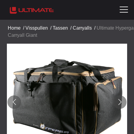
Home
/
Visspullen
/
Tassen
/
Carryalls
/
Ultimate Hyperga
Carryall Giant