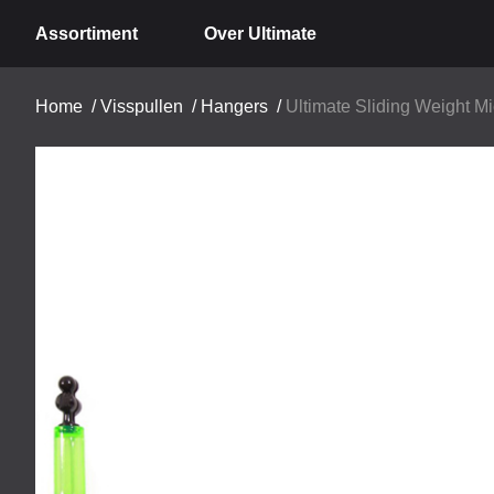
Assortiment
Over Ultimate
Home
/
Visspullen
/
Hangers
/
Ultimate Sliding Weight Mi