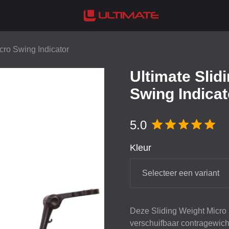
cro Swing Indicator
Ultimate Slid
Swing Indicat
5.0
Kleur
Selecteer een variant
Deze Sliding Weight Micro 
verschuifbaar contragewicht