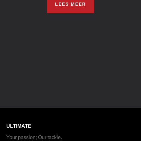
LEES MEER
ULTIMATE
Your passion; Our tackle.