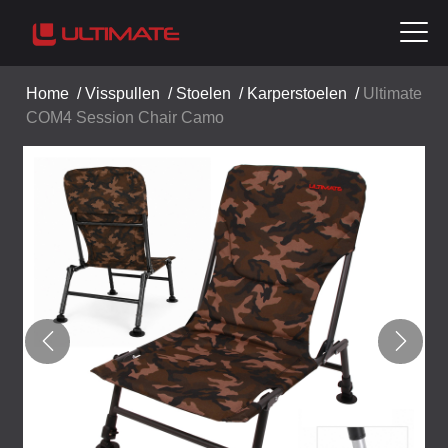
Home
/
Visspullen
/
Stoelen
/
Karperstoelen
/
Ultimate
COM4 Session Chair Camo