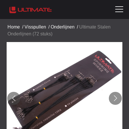
Home
/
Visspullen
/
Onderlijnen
/
Ultimate Stalen
Onderlijnen (72 stuks)