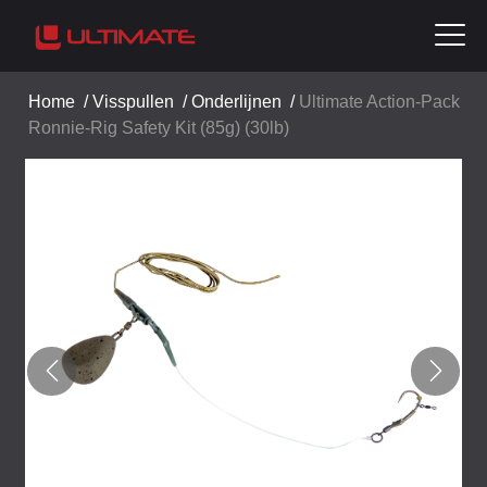
Home
/
Visspullen
/
Onderlijnen
/
Ultimate Action-Pack
Ronnie-Rig Safety Kit (85g) (30lb)