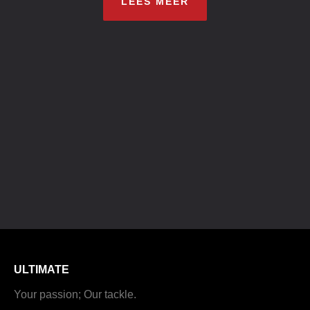
LEES MEER
ULTIMATE
Your passion; Our tackle.