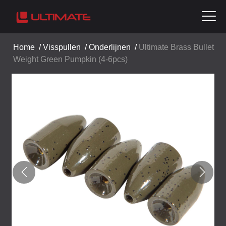
Home
/
Visspullen
/
Onderlijnen
/
Ultimate Brass Bullet
Weight Green Pumpkin (4-6pcs)