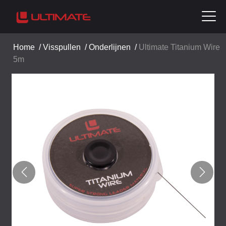
Home
/
Visspullen
/
Onderlijnen
/
Ultimate Titanium Wire
5m