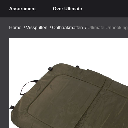
Assortiment
Over Ultimate
Home
/
Visspullen
/
Onthaakmatten
/
Ultimate Unhooking