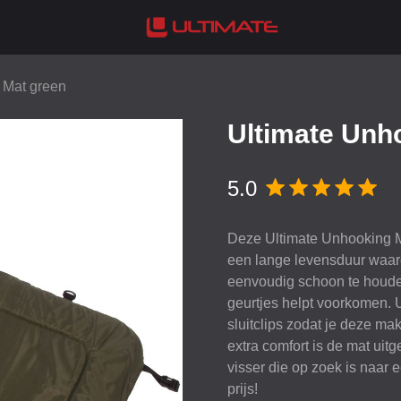
 Mat green
Ultimate Unh
5.0
Deze Ultimate Unhooking Ma
een lange levensduur waarop
eenvoudig schoon te houden
geurtjes helpt voorkomen. 
sluitclips zodat je deze m
extra comfort is de mat uit
visser die op zoek is naar
prijs!