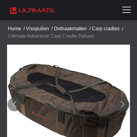
Home
/
Visspullen
/
Onthaakmatten
/
Carp cradles
/
Ultimate Adventure Carp Cradle Deluxe