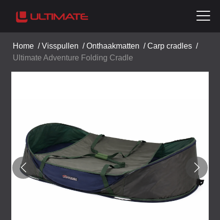
Home
/
Visspullen
/
Onthaakmatten
/
Carp cradles
/
Ultimate Adventure Folding Cradle