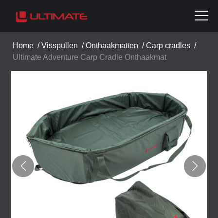
Home
/
Visspullen
/
Onthaakmatten
/
Carp cradles
/
Ultimate Adventure Carp Cradle Onthaakmat