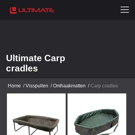
Ultimate Carp
cradles
Home
/
Visspullen
/
Onthaakmatten
/
Carp cradles