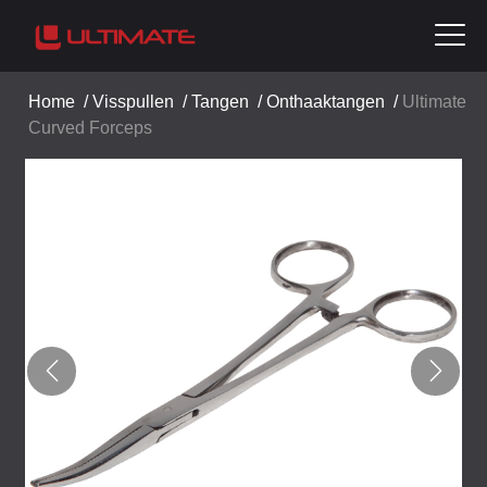
Home
/
Visspullen
/
Tangen
/
Onthaaktangen
/
Ultimate
Curved Forceps