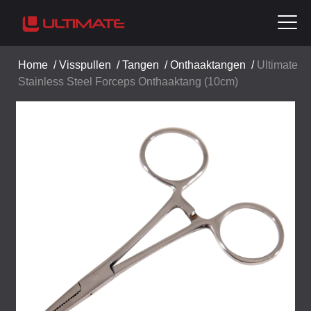
Home
/
Visspullen
/
Tangen
/
Onthaaktangen
/
Ultimate
Stainless Steel Forceps Onthaaktang (10cm)