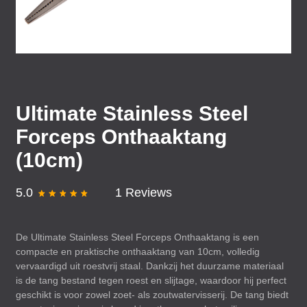
Ultimate Stainless Steel
Forceps Onthaaktang
(10cm)
5.0
1 Reviews
De Ultimate Stainless Steel Forceps Onthaaktang is een
compacte en praktische onthaaktang van 10cm, volledig
vervaardigd uit roestvrij staal. Dankzij het duurzame materiaal
is de tang bestand tegen roest en slijtage, waardoor hij perfect
geschikt is voor zowel zoet- als zoutwatervisserij. De tang biedt