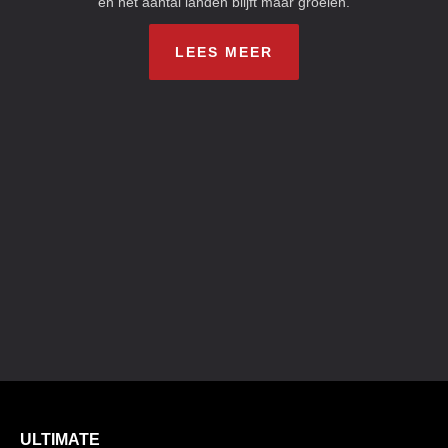
en het aantal landen blijft maar groeien.
LEES MEER
ULTIMATE