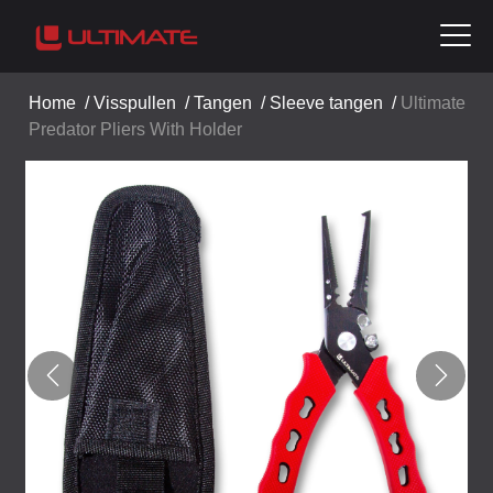
Home
/
Visspullen
/
Tangen
/
Sleeve tangen
/
Ultimate
Predator Pliers With Holder