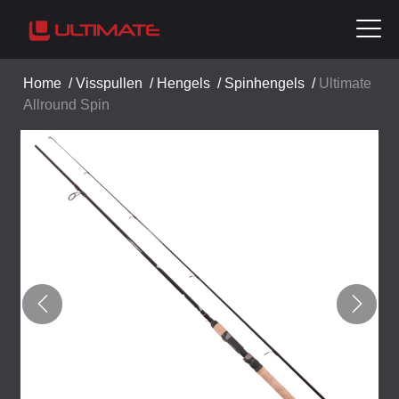
Home
/
Visspullen
/
Hengels
/
Spinhengels
/
Ultimate
Allround Spin