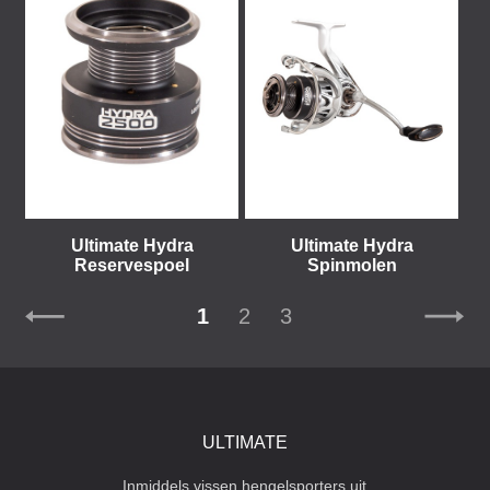
Ultimate Hydra
Ultimate Hydra
Reservespoel
Spinmolen
1
2
3
ULTIMATE
Inmiddels vissen hengelsporters uit