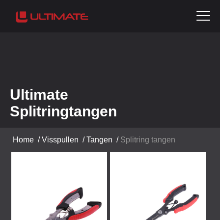
Ultimate
Splitringtangen
Home
/
Visspullen
/
Tangen
/
Splitring tangen