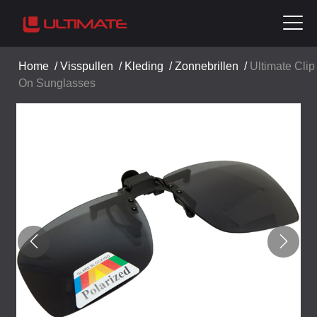
Home
/
Visspullen
/
Kleding
/
Zonnebrillen
/
Ultimate Clip
On Sunglasses