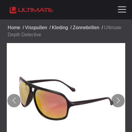
Home
/
Visspullen
/
Kleding
/
Zonnebrillen
/
Ultimate
Depth Detective