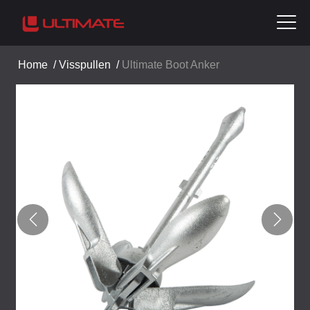
Home
/
Visspullen
/
Ultimate Boot Anker