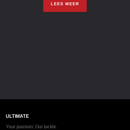
LEES MEER
ULTIMATE
Your passion; Our tackle.