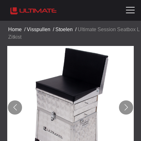
Home
/
Visspullen
/
Stoelen
/
Ultimate Session Seatbox L
Zitkist