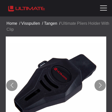
Home
/
Visspullen
/
Tangen
/
Ultimate Pliers Holder With
Clip