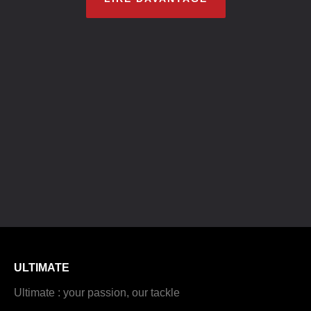
ULTIMATE
Ultimate : your passion, our tackle