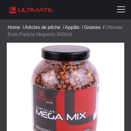
Home
/
Articles de pêche
/
Appâts
/
Graines
/
Ultimate
Baits Particle Megamix 3000ml