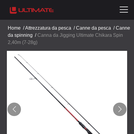
Home
/
Attrezzatura da pesca
/
Canne da pesca
/
Canne
da spinning
/
Canna da Jigging Ultimate Chikara Spin
2,40m (7-28g)