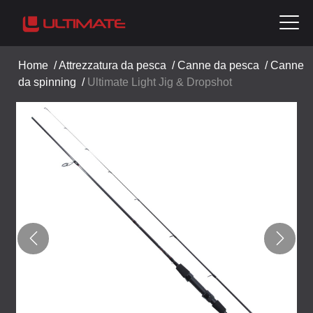
Home
/
Attrezzatura da pesca
/
Canne da pesca
/
Canne
da spinning
/
Ultimate Light Jig & Dropshot