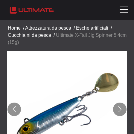
Home
/
Attrezzatura da pesca
/
Esche artificiali
/
Cucchiaini da pesca
/
Ultimate X-Tail Jig Spinner 5.4cm
(15g)