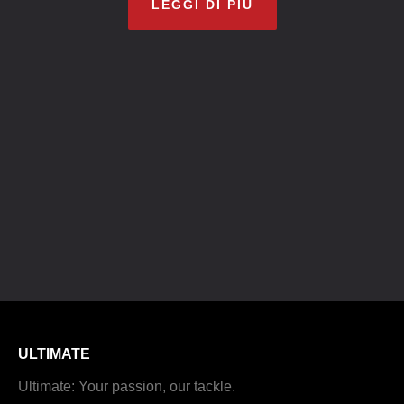
LEGGI DI PIÙ
ULTIMATE
Ultimate: Your passion, our tackle.