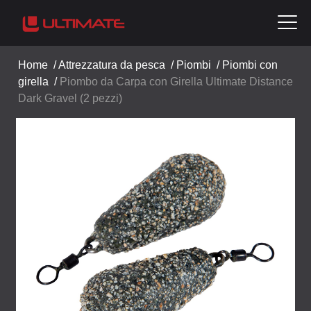
Home
/
Attrezzatura da pesca
/
Piombi
/
Piombi con
girella
/
Piombo da Carpa con Girella Ultimate Distance
Dark Gravel (2 pezzi)