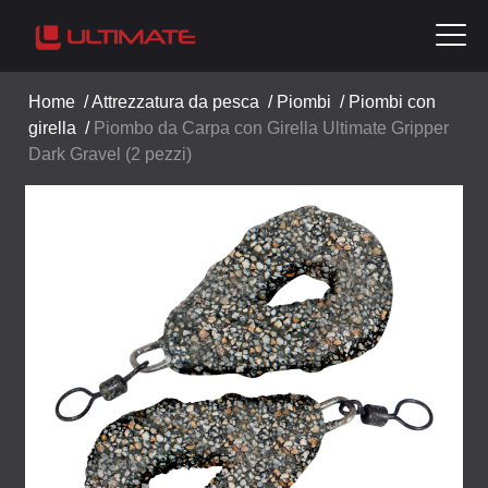
Home
/
Attrezzatura da pesca
/
Piombi
/
Piombi con
girella
/
Piombo da Carpa con Girella Ultimate Gripper
Dark Gravel (2 pezzi)