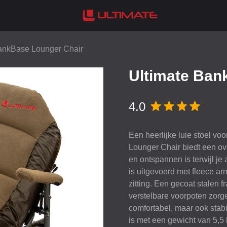
ankBase Lounger Chair
Ultimate Ban
4.0
Een heerlijke luie stoel v
Lounger Chair biedt een ov
en ontspannen is terwijl j
is uitgevoerd met fleece a
zitting. Een gecoat stalen
verstelbare voorpoten zorge
comfortabel, maar ook stabi
is met een gewicht van 5,5 