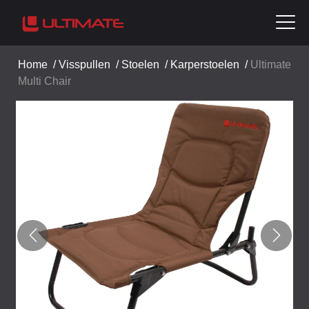
Home
/
Visspullen
/
Stoelen
/
Karperstoelen
/
Ultimate
Multi Chair