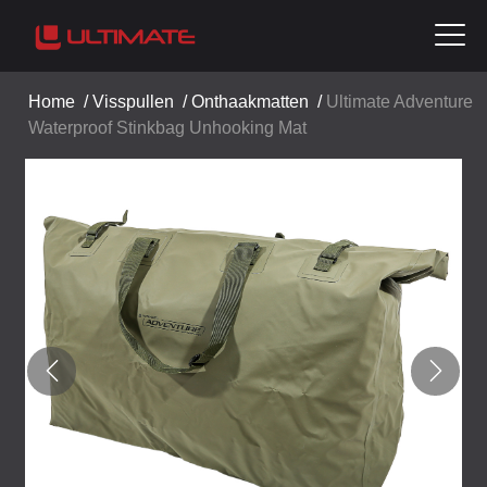
Home
/
Visspullen
/
Onthaakmatten
/
Ultimate Adventure
Waterproof Stinkbag Unhooking Mat