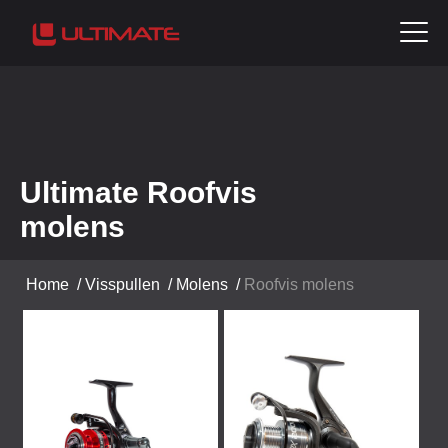
Ultimate Roofvis
molens
Home
/
Visspullen
/
Molens
/
Roofvis molens