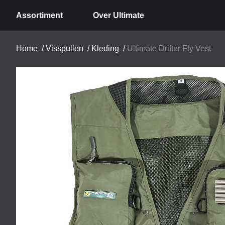
Assortiment
Over Ultimate
Home
/
Visspullen
/
Kleding
/
Ultimate Drifter Fly Vest