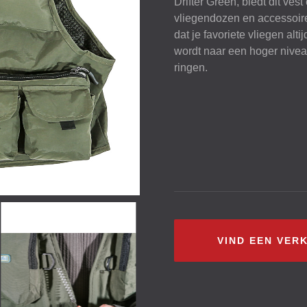
Drifter Green, biedt dit ve
vliegendozen en accessoire
dat je favoriete vliegen altij
wordt naar een hoger niveau
ringen.
VIND EEN VER