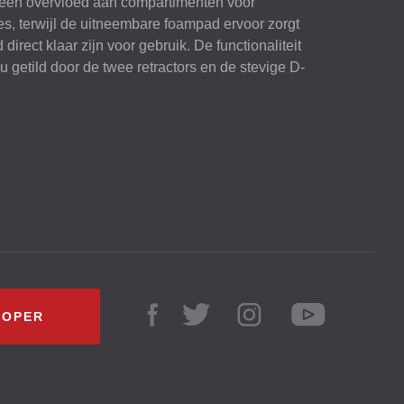
st een overvloed aan compartimenten voor
s, terwijl de uitneembare foampad ervoor zorgt
d direct klaar zijn voor gebruik. De functionaliteit
 getild door de twee retractors en de stevige D-
KOPER